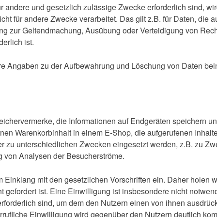
für andere und gesetzlich zulässige Zwecke erforderlich sind, w
cht für andere Zwecke verarbeitet. Das gilt z.B. für Daten, die
ng zur Geltendmachung, Ausübung oder Verteidigung von Rech
erlich ist.
e Angaben zu der Aufbewahrung und Löschung von Daten beinha
peichervermerke, die Informationen auf Endgeräten speichern u
inen Warenkorbinhalt in einem E-Shop, die aufgerufenen Inhal
 zu unterschiedlichen Zwecken eingesetzt werden, z.B. zu Zwe
g von Analysen der Besucherströme.
m Einklang mit den gesetzlichen Vorschriften ein. Daher holen 
ht gefordert ist. Eine Einwilligung ist insbesondere nicht notw
erforderlich sind, um dem den Nutzern einen von ihnen ausdrü
rrufliche Einwilligung wird gegenüber den Nutzern deutlich kom